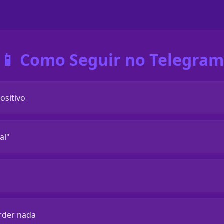
📱 Como Seguir no Telegram
ositivo
al"
erder nada