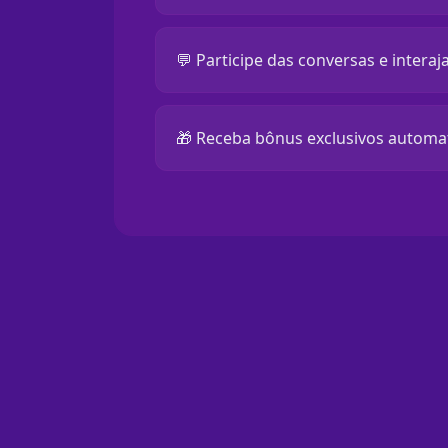
💬 Participe das conversas e interaj
🎁 Receba bônus exclusivos autom