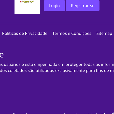
Login
Registrar-se
Políticas de Privacidade
Termos e Condições
Sitemap
de
eus usuários e está empenhada em proteger todas as inform
os coletados são utilizados exclusivamente para fins de m