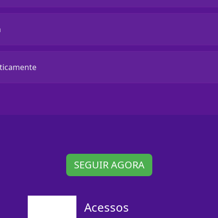
a
aticamente
SEGUIR AGORA
Acessos