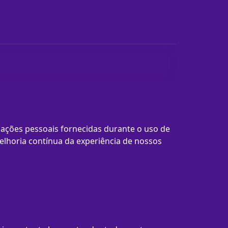
ações pessoais fornecidas durante o uso de
elhoria contínua da experiência de nossos