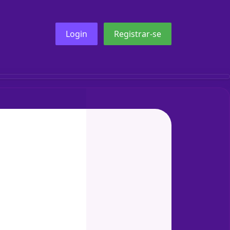
Login
Registrar-se