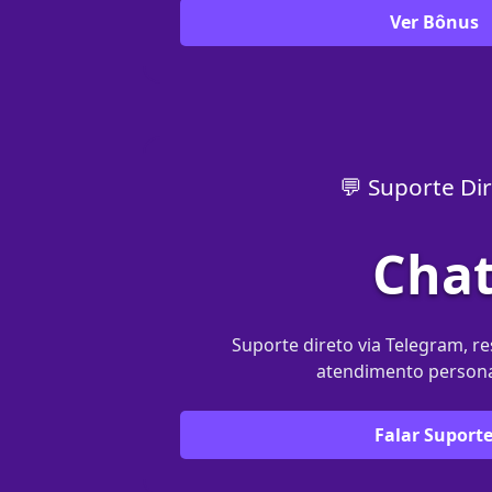
Ver Bônus
💬 Suporte Di
Cha
Suporte direto via Telegram, r
atendimento persona
Falar Suport