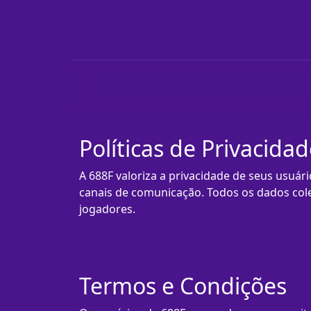
Políticas de Privacida
A 688F valoriza a privacidade de seus usuá
canais de comunicação. Todos os dados cole
jogadores.
Termos e Condições