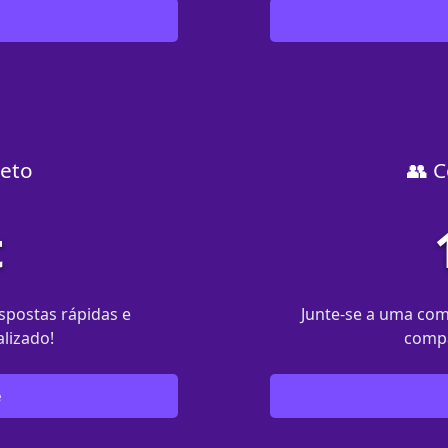
reto
👥 
t
espostas rápidas e
Junte-se a uma com
lizado!
compa
e