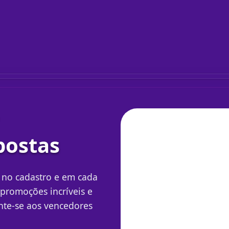
postas
 no cadastro e em cada
 promoções incríveis e
unte-se aos vencedores