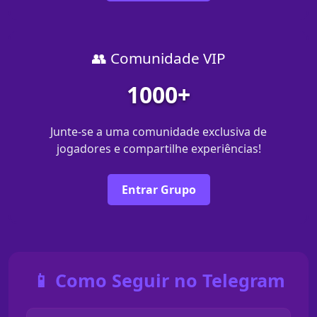
👥 Comunidade VIP
1000+
Junte-se a uma comunidade exclusiva de
jogadores e compartilhe experiências!
Entrar Grupo
📱 Como Seguir no Telegram