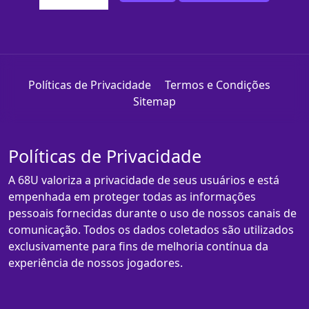
Políticas de Privacidade
Termos e Condições
Sitemap
Políticas de Privacidade
A 68U valoriza a privacidade de seus usuários e está
empenhada em proteger todas as informações
pessoais fornecidas durante o uso de nossos canais de
comunicação. Todos os dados coletados são utilizados
exclusivamente para fins de melhoria contínua da
experiência de nossos jogadores.