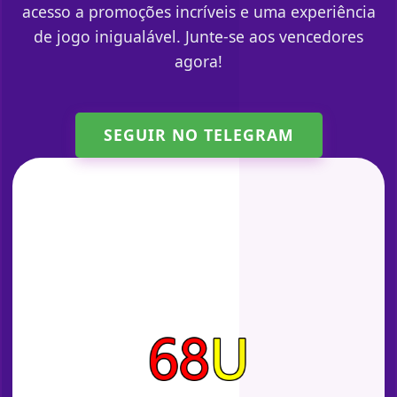
acesso a promoções incríveis e uma experiência
de jogo inigualável. Junte-se aos vencedores
agora!
SEGUIR NO TELEGRAM