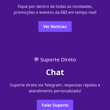
Fique por dentro de todas as novidades,
promoções e eventos da 68Z em tempo real!
Ver Notícias
💬 Suporte Direto
Chat
Suporte direto via Telegram, respostas rápidas e
atendimento personalizado!
Falar Suporte