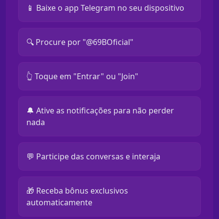
📱 Baixe o app Telegram no seu dispositivo
🔍 Procure por "@69BOficial"
👆 Toque em "Entrar" ou "Join"
🔔 Ative as notificações para não perder
nada
💬 Participe das conversas e interaja
🎁 Receba bônus exclusivos
automaticamente