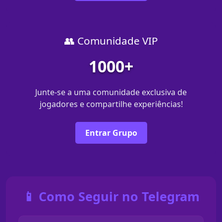
👥 Comunidade VIP
1000+
Junte-se a uma comunidade exclusiva de
jogadores e compartilhe experiências!
Entrar Grupo
📱 Como Seguir no Telegram