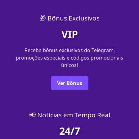
🎁 Bônus Exclusivos
VIP
Receba bônus exclusivos do Telegram,
promoções especiais e códigos promocionais
únicos!
Ver Bônus
📢 Notícias em Tempo Real
24/7