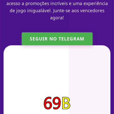
acesso a promoções incríveis e uma experiência
de jogo inigualável. Junte-se aos vencedores
agora!
SEGUIR NO TELEGRAM