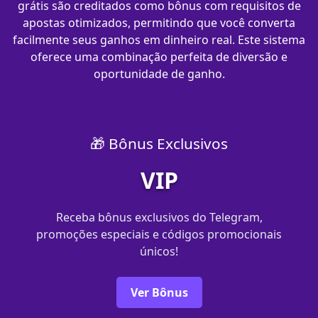
grátis são creditados como bônus com requisitos de
apostas otimizados, permitindo que você converta
facilmente seus ganhos em dinheiro real. Este sistema
oferece uma combinação perfeita de diversão e
oportunidade de ganho.
🎁 Bônus Exclusivos
VIP
Receba bônus exclusivos do Telegram,
promoções especiais e códigos promocionais
únicos!
Ver Bônus