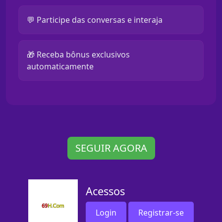
💬 Participe das conversas e interaja
🎁 Receba bônus exclusivos
automaticamente
SEGUIR AGORA
Acessos
Login
Registrar-se