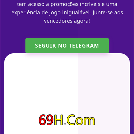
tem acesso a promoções incríveis e uma
experiência de jogo inigualável. Junte-se aos
vencedores agora!
SEGUIR NO TELEGRAM