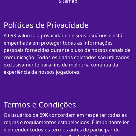
Sitemap
Políticas de Privacidade
A 69K valoriza a privacidade de seus usuários e está
empenhada em proteger todas as informações
pessoais fornecidas durante o uso de nossos canais de
comunicação. Todos os dados coletados são utilizados
exclusivamente para fins de melhoria contínua da
experiência de nossos jogadores.
Termos e Condições
Os usuários da 69K concordam em respeitar todas as
regras e regulamentos estabelecidos. É importante ler
e entender todos os termos antes de participar de