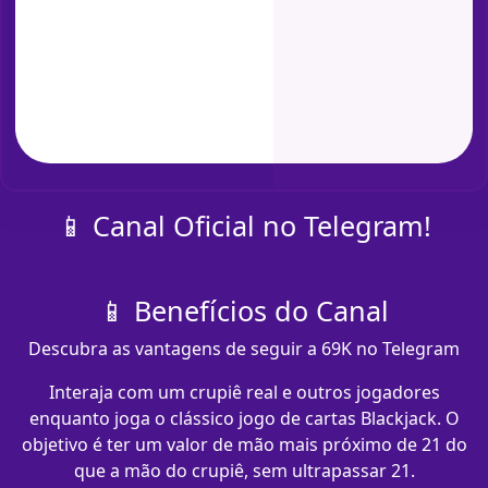
📱 Canal Oficial no Telegram!
📱 Benefícios do Canal
Descubra as vantagens de seguir a 69K no Telegram
Interaja com um crupiê real e outros jogadores
enquanto joga o clássico jogo de cartas Blackjack. O
objetivo é ter um valor de mão mais próximo de 21 do
que a mão do crupiê, sem ultrapassar 21.