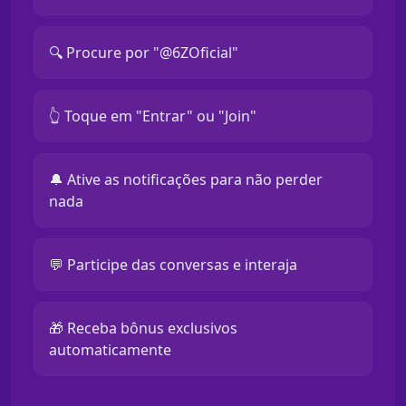
🔍 Procure por "@6ZOficial"
👆 Toque em "Entrar" ou "Join"
🔔 Ative as notificações para não perder
nada
💬 Participe das conversas e interaja
🎁 Receba bônus exclusivos
automaticamente