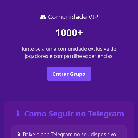
👥 Comunidade VIP
1000+
Junte-se a uma comunidade exclusiva de
jogadores e compartilhe experiências!
Entrar Grupo
📱 Como Seguir no Telegram
📱 Baixe o app Telegram no seu dispositivo