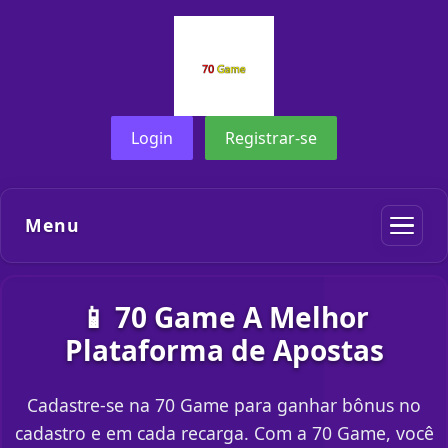
Login
Registrar-se
Menu
📱 70 Game A Melhor
Plataforma de Apostas
Cadastre-se na 70 Game para ganhar bônus no
cadastro e em cada recarga. Com a 70 Game, você