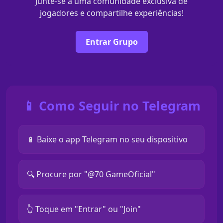
Junte-se a uma comunidade exclusiva de
jogadores e compartilhe experiências!
Entrar Grupo
📱 Como Seguir no Telegram
📱 Baixe o app Telegram no seu dispositivo
🔍 Procure por "@70 GameOficial"
👆 Toque em "Entrar" ou "Join"