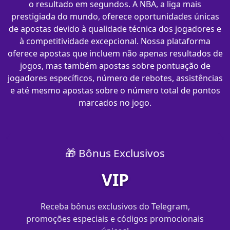
o resultado em segundos. A NBA, a liga mais
prestigiada do mundo, oferece oportunidades únicas
de apostas devido à qualidade técnica dos jogadores e
à competitividade excepcional. Nossa plataforma
oferece apostas que incluem não apenas resultados de
jogos, mas também apostas sobre pontuação de
jogadores específicos, número de rebotes, assistências
e até mesmo apostas sobre o número total de pontos
marcados no jogo.
🎁 Bônus Exclusivos
VIP
Receba bônus exclusivos do Telegram,
promoções especiais e códigos promocionais