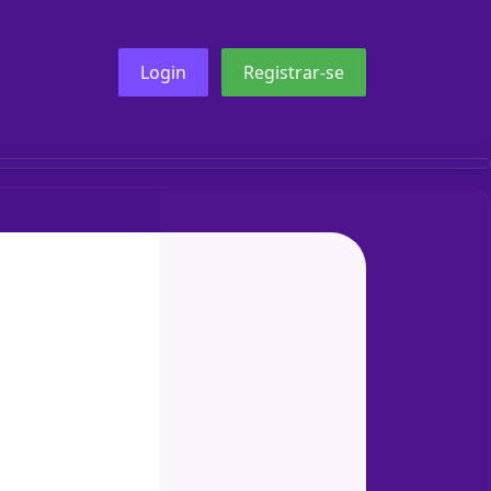
Login
Registrar-se