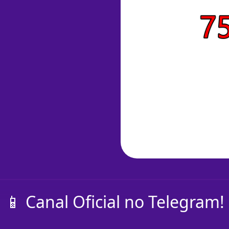
📱 Canal Oficial no Telegram!