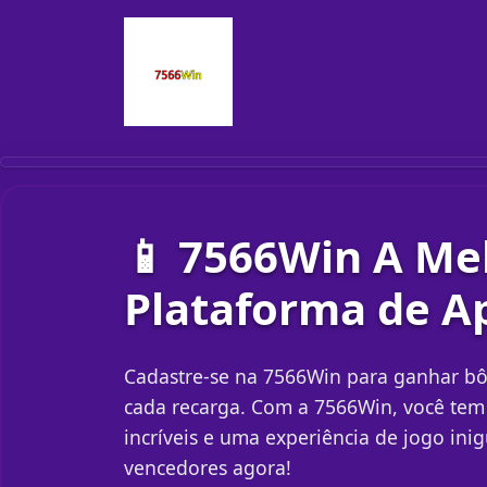
📱 7566Win A Me
Plataforma de A
Cadastre-se na 7566Win para ganhar bô
cada recarga. Com a 7566Win, você tem
incríveis e uma experiência de jogo inig
vencedores agora!