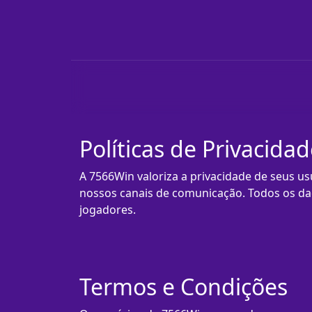
Políticas de Privacida
A 7566Win valoriza a privacidade de seus u
nossos canais de comunicação. Todos os dad
jogadores.
Termos e Condições