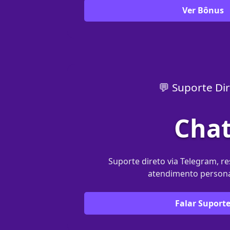
Ver Bônus
💬 Suporte Di
Cha
Suporte direto via Telegram, r
atendimento persona
Falar Suport