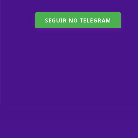
SEGUIR NO TELEGRAM