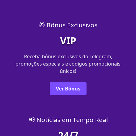
🎁 Bônus Exclusivos
VIP
Receba bônus exclusivos do Telegram,
promoções especiais e códigos promocionais
únicos!
Ver Bônus
📢 Notícias em Tempo Real
24/7