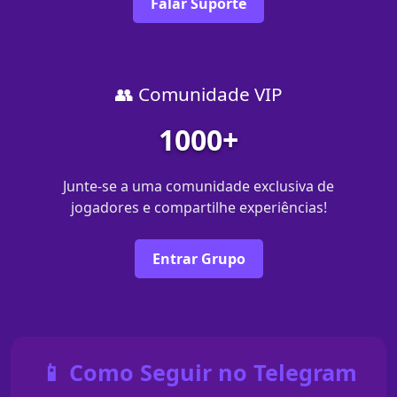
Falar Suporte
👥 Comunidade VIP
1000+
Junte-se a uma comunidade exclusiva de
jogadores e compartilhe experiências!
Entrar Grupo
📱 Como Seguir no Telegram