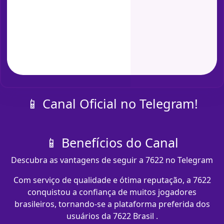
📱 Canal Oficial no Telegram!
📱 Benefícios do Canal
Descubra as vantagens de seguir a 7622 no Telegram
Com serviço de qualidade e ótima reputação, a 7622
conquistou a confiança de muitos jogadores
brasileiros, tornando-se a plataforma preferida dos
usuários da 7622 Brasil .