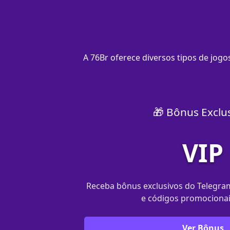
A 76Br oferece diversos tipos de jogo
🎁 Bônus Exclu
VIP
Receba bônus exclusivos do Telegra
e códigos promocionai
Ver Bônus