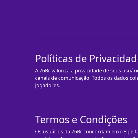
Políticas de Privacida
A 76Br valoriza a privacidade de seus usuá
canais de comunicação. Todos os dados cole
jogadores.
Termos e Condições
Os usuários da 76Br concordam em respeitar