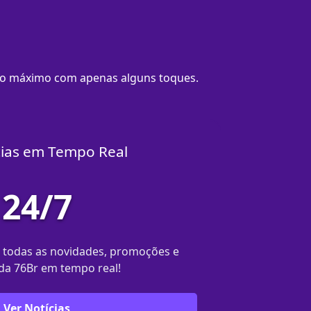
ir ao máximo com apenas alguns toques.
cias em Tempo Real
24/7
e todas as novidades, promoções e
da 76Br em tempo real!
Ver Notícias