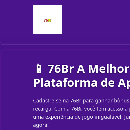
📱 76Br A Melhor
Plataforma de A
Cadastre-se na 76Br para ganhar bônus
recarga. Com a 76Br, você tem acesso a 
uma experiência de jogo inigualável. J
agora!