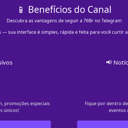
📱 Benefícios do Canal
Descubra as vantagens de seguir a 76Br no Telegram
s — sua interface é simples, rápida e feita para você curt
sivos
📢 Notí
m, promoções especiais
Fique por dentro d
s únicos!
eventos 