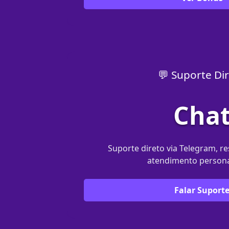
💬 Suporte Di
Cha
Suporte direto via Telegram, r
atendimento persona
Falar Suport