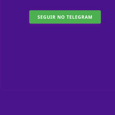
SEGUIR NO TELEGRAM