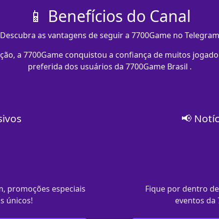
📱 Benefícios do Canal
Descubra as vantagens de seguir a 7700Game no Telegra
ção, a 7700Game conquistou a confiança de muitos jogador
preferida dos usuários da 7700Game Brasil .
sivos
📢 Notí
m, promoções especiais
Fique por dentro d
s únicos!
eventos da