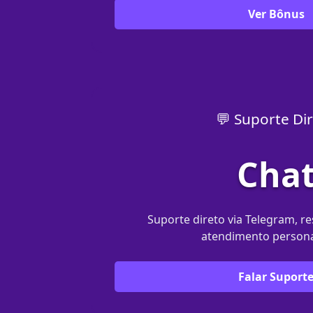
Ver Bônus
💬 Suporte Di
Cha
Suporte direto via Telegram, r
atendimento persona
Falar Suport