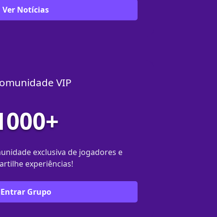
Ver Notícias
Comunidade VIP
1000+
unidade exclusiva de jogadores e
rtilhe experiências!
Entrar Grupo