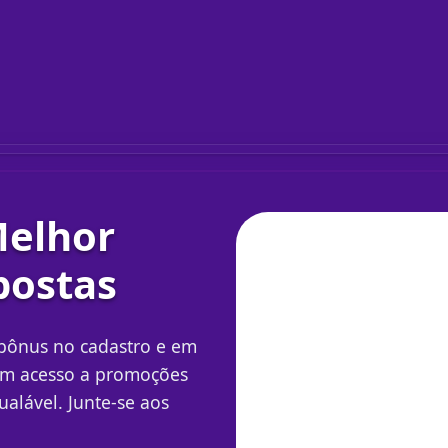
Melhor
postas
bônus no cadastro e em
em acesso a promoções
ualável. Junte-se aos