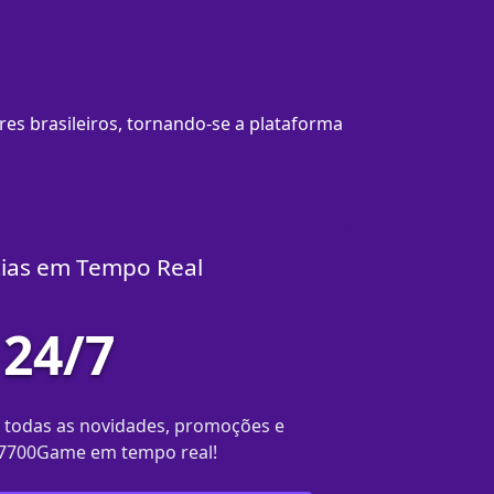
m
es brasileiros, tornando-se a plataforma
cias em Tempo Real
24/7
e todas as novidades, promoções e
 7700Game em tempo real!