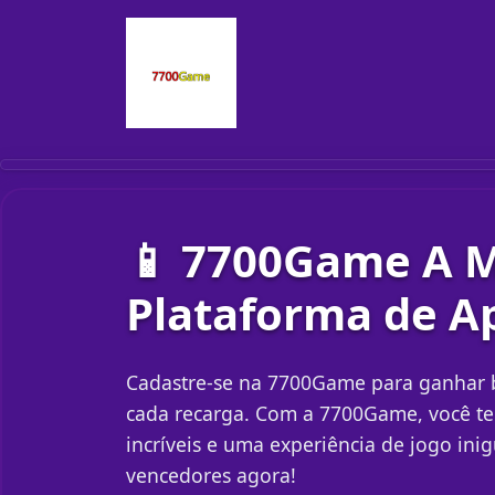
📱 7700Game A 
Plataforma de A
Cadastre-se na 7700Game para ganhar 
cada recarga. Com a 7700Game, você t
incríveis e uma experiência de jogo inig
vencedores agora!