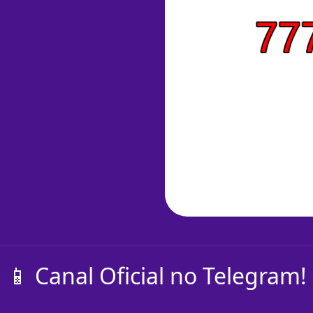
📱 Canal Oficial no Telegram!