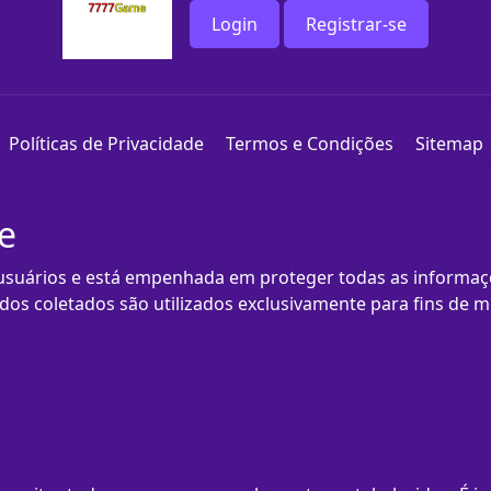
Login
Registrar-se
Políticas de Privacidade
Termos e Condições
Sitemap
de
 usuários e está empenhada em proteger todas as informaç
os coletados são utilizados exclusivamente para fins de m