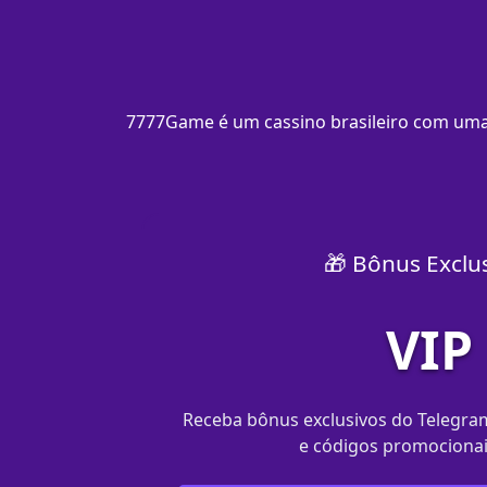
7777Game é um cassino brasileiro com uma
🎁 Bônus Exclu
VIP
Receba bônus exclusivos do Telegra
e códigos promocionai