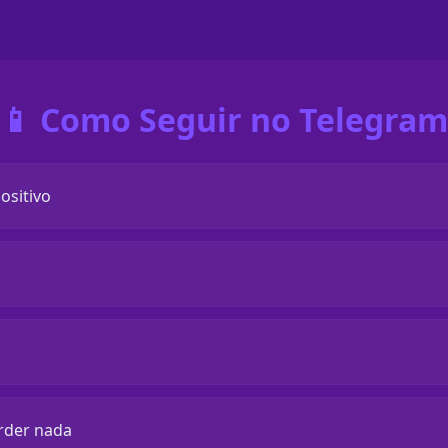
📱 Como Seguir no Telegram
ositivo
erder nada