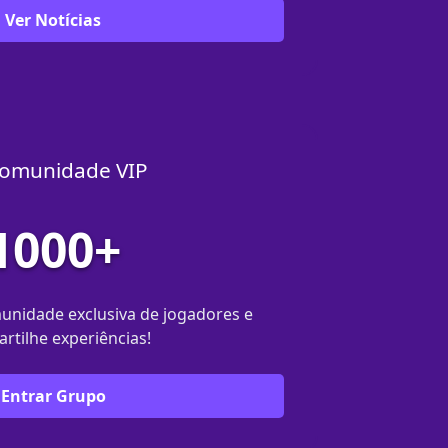
Ver Notícias
Comunidade VIP
1000+
unidade exclusiva de jogadores e
rtilhe experiências!
Entrar Grupo