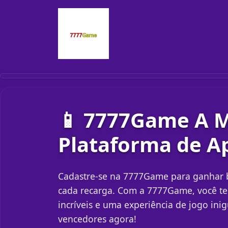
📱 7777Game A 
Plataforma de A
Cadastre-se na 7777Game para ganhar 
cada recarga. Com a 7777Game, você t
incríveis e uma experiência de jogo inig
vencedores agora!