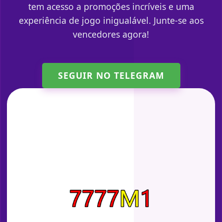
tem acesso a promoções incríveis e uma
experiência de jogo inigualável. Junte-se aos
vencedores agora!
SEGUIR NO TELEGRAM