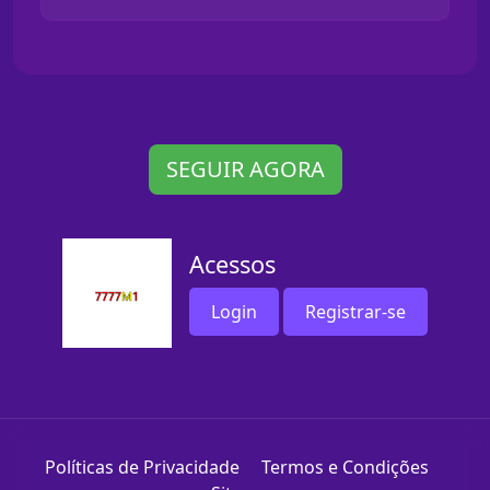
SEGUIR AGORA
Acessos
Login
Registrar-se
Políticas de Privacidade
Termos e Condições