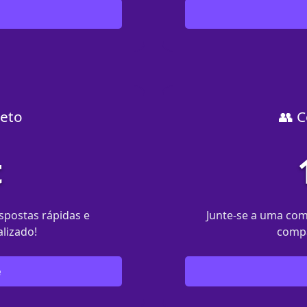
reto
👥 
t
espostas rápidas e
Junte-se a uma com
lizado!
compa
e