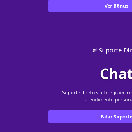
Ver Bônus
💬 Suporte Di
Cha
Suporte direto via Telegram, r
atendimento persona
Falar Suport