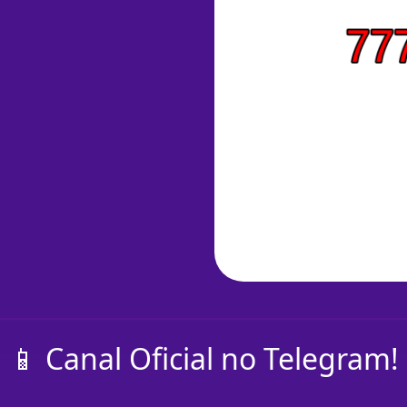
📱 Canal Oficial no Telegram!