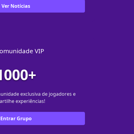
Ver Notícias
Comunidade VIP
1000+
unidade exclusiva de jogadores e
rtilhe experiências!
Entrar Grupo