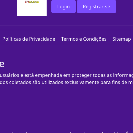
Login
Registrar-se
Políticas de Privacidade
Termos e Condições
Sitemap
de
s usuários e está empenhada em proteger todas as informaç
os coletados são utilizados exclusivamente para fins de m