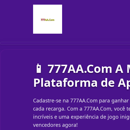
📱 777AA.Com A 
Plataforma de A
Cadastre-se na 777AA.Com para ganhar
cada recarga. Com a 777AA.Com, você 
incríveis e uma experiência de jogo inig
vencedores agora!