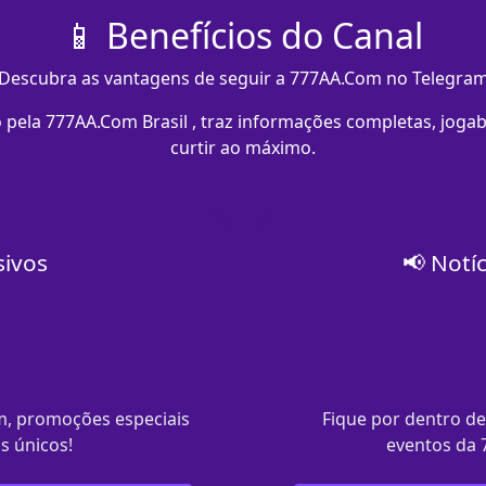
📱 Benefícios do Canal
Descubra as vantagens de seguir a 777AA.Com no Telegra
pela 777AA.Com Brasil , traz informações completas, jogab
curtir ao máximo.
sivos
📢 Notí
m, promoções especiais
Fique por dentro d
s únicos!
eventos da 