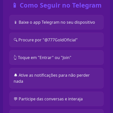
📱 Como Seguir no Telegram
📱 Baixe o app Telegram no seu dispositivo
🔍 Procure por "@777GoldOficial"
👆 Toque em "Entrar" ou "Join"
🔔 Ative as notificações para não perder
nada
💬 Participe das conversas e interaja