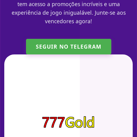
tem acesso a promoções incríveis e uma
experiência de jogo inigualável. Junte-se aos
vencedores agora!
SEGUIR NO TELEGRAM