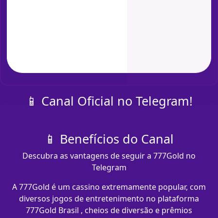
📱 Canal Oficial no Telegram!
📱 Benefícios do Canal
Descubra as vantagens de seguir a 777Gold no
Telegram
A 777Gold é um cassino extremamente popular, com
diversos jogos de entretenimento no plataforma
777Gold Brasil , cheios de diversão e prêmios