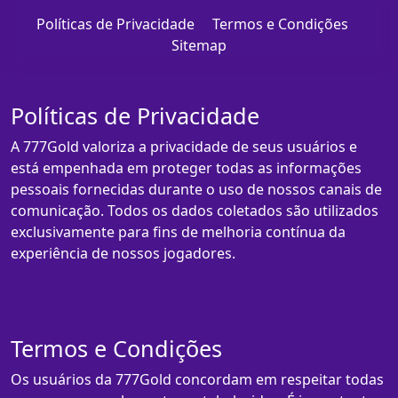
Políticas de Privacidade
Termos e Condições
Sitemap
Políticas de Privacidade
A 777Gold valoriza a privacidade de seus usuários e
está empenhada em proteger todas as informações
pessoais fornecidas durante o uso de nossos canais de
comunicação. Todos os dados coletados são utilizados
exclusivamente para fins de melhoria contínua da
experiência de nossos jogadores.
Termos e Condições
Os usuários da 777Gold concordam em respeitar todas