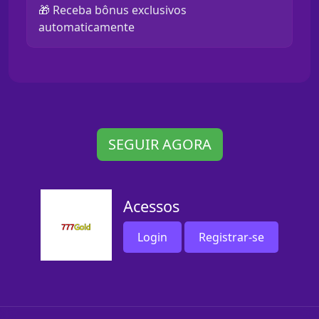
🎁 Receba bônus exclusivos
automaticamente
SEGUIR AGORA
Acessos
Login
Registrar-se