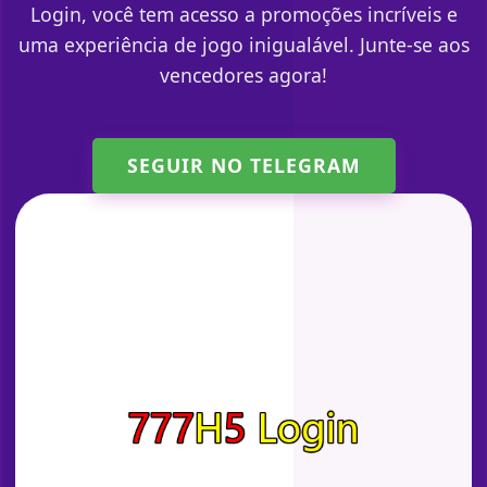
Login, você tem acesso a promoções incríveis e
uma experiência de jogo inigualável. Junte-se aos
vencedores agora!
SEGUIR NO TELEGRAM