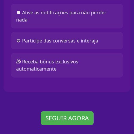
🔔 Ative as notificações para não perder
nada
💬 Participe das conversas e interaja
🎁 Receba bônus exclusivos
automaticamente
SEGUIR AGORA