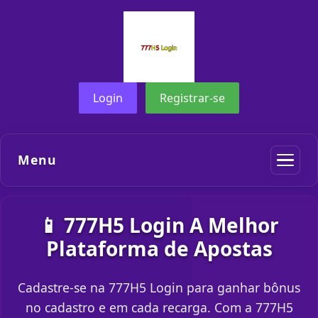
Login
Registrar-se
Menu
📱 777H5 Login A Melhor
Plataforma de Apostas
Cadastre-se na 777H5 Login para ganhar bônus
no cadastro e em cada recarga. Com a 777H5