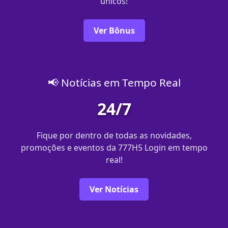
únicos!
Ver Bônus
📢 Notícias em Tempo Real
24/7
Fique por dentro de todas as novidades,
promoções e eventos da 777H5 Login em tempo
real!
Ver Notícias