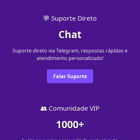
💬 Suporte Direto
Chat
Suporte direto via Telegram, respostas rápidas e
atendimento personalizado!
Falar Suporte
👥 Comunidade VIP
1000+