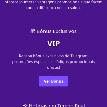
oferece inúmeras vantagens promocionais que fazem
toda a diferença no seu saldo.
🎁 Bônus Exclusivos
VIP
Receba bônus exclusivos do Telegram,
promoções especiais e códigos promocionais
únicos!
Ver Bônus
📢 Notícias em Tempo Real