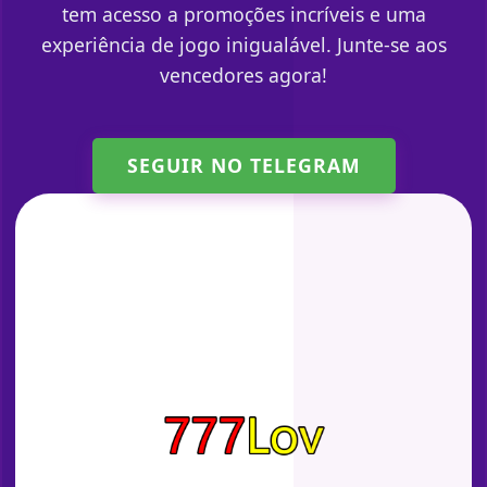
tem acesso a promoções incríveis e uma
experiência de jogo inigualável. Junte-se aos
vencedores agora!
SEGUIR NO TELEGRAM