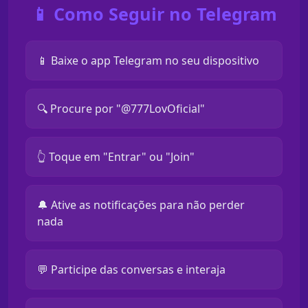
📱 Como Seguir no Telegram
📱 Baixe o app Telegram no seu dispositivo
🔍 Procure por "@777LovOficial"
👆 Toque em "Entrar" ou "Join"
🔔 Ative as notificações para não perder
nada
💬 Participe das conversas e interaja