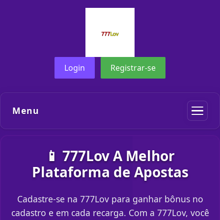
Login
Registrar-se
Menu
📱 777Lov A Melhor
Plataforma de Apostas
Cadastre-se na 777Lov para ganhar bônus no
cadastro e em cada recarga. Com a 777Lov, você