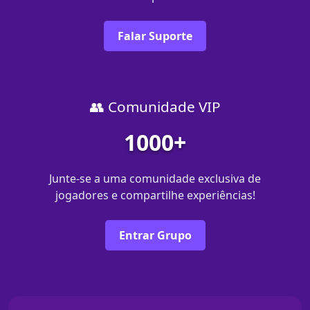
Falar Suporte
👥 Comunidade VIP
1000+
Junte-se a uma comunidade exclusiva de
jogadores e compartilhe experiências!
Entrar Grupo