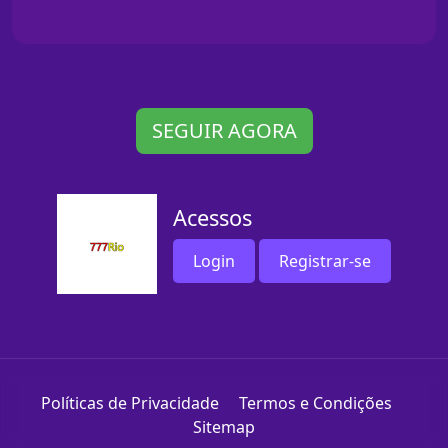
SEGUIR AGORA
Acessos
Login
Registrar-se
Políticas de Privacidade
Termos e Condições
Sitemap