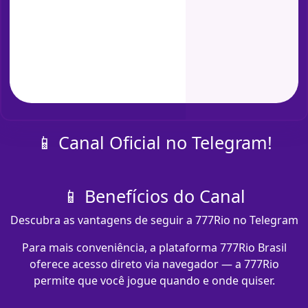
📱 Canal Oficial no Telegram!
📱 Benefícios do Canal
Descubra as vantagens de seguir a 777Rio no Telegram
Para mais conveniência, a plataforma 777Rio Brasil
oferece acesso direto via navegador — a 777Rio
permite que você jogue quando e onde quiser.