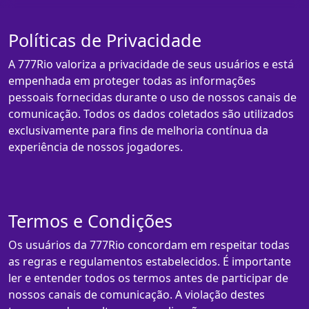
Políticas de Privacidade
A 777Rio valoriza a privacidade de seus usuários e está
empenhada em proteger todas as informações
pessoais fornecidas durante o uso de nossos canais de
comunicação. Todos os dados coletados são utilizados
exclusivamente para fins de melhoria contínua da
experiência de nossos jogadores.
Termos e Condições
Os usuários da 777Rio concordam em respeitar todas
as regras e regulamentos estabelecidos. É importante
ler e entender todos os termos antes de participar de
nossos canais de comunicação. A violação destes