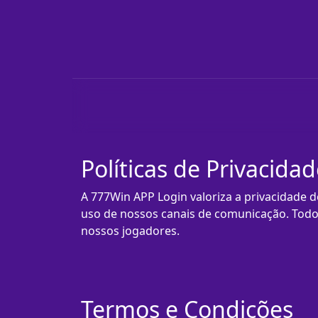
Políticas de Privacida
A 777Win APP Login valoriza a privacidade 
uso de nossos canais de comunicação. Todos
nossos jogadores.
Termos e Condições