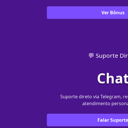
Ver Bônus
💬 Suporte Di
Cha
Suporte direto via Telegram, r
atendimento persona
Falar Suport