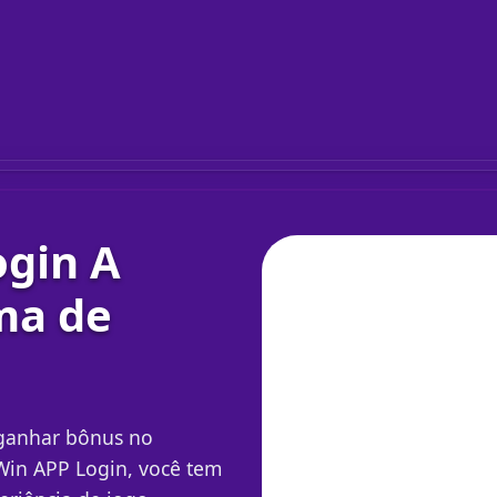
ogin A
ma de
 ganhar bônus no
Win APP Login, você tem