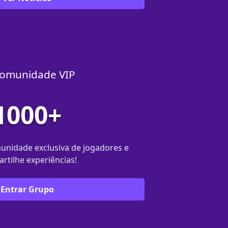
Comunidade VIP
1000+
unidade exclusiva de jogadores e
rtilhe experiências!
Entrar Grupo