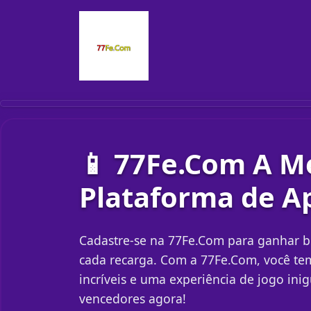
📱 77Fe.Com A M
Plataforma de A
Cadastre-se na 77Fe.Com para ganhar b
cada recarga. Com a 77Fe.Com, você te
incríveis e uma experiência de jogo inig
vencedores agora!