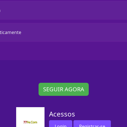
a
aticamente
SEGUIR AGORA
Acessos
Login
Registrar-se