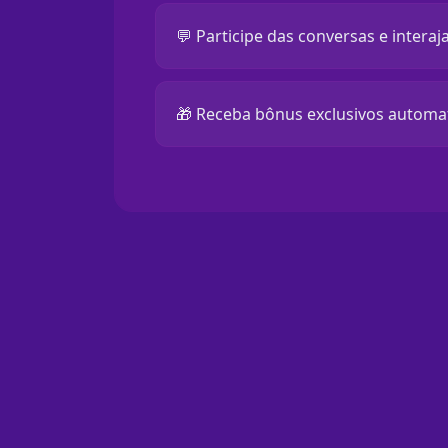
💬 Participe das conversas e interaj
🎁 Receba bônus exclusivos autom