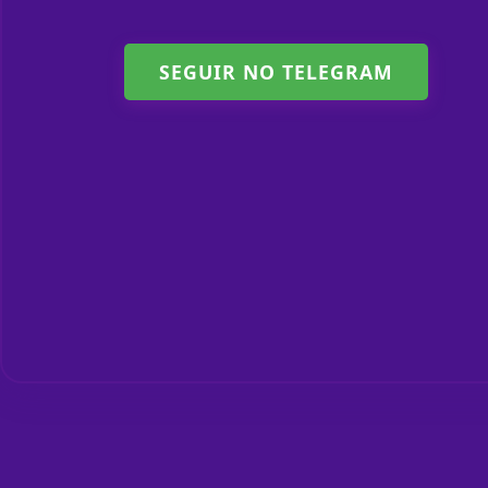
SEGUIR NO TELEGRAM