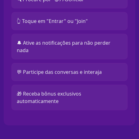
👆 Toque em "Entrar" ou "Join"
🔔 Ative as notificações para não perder
nada
💬 Participe das conversas e interaja
🎁 Receba bônus exclusivos
automaticamente