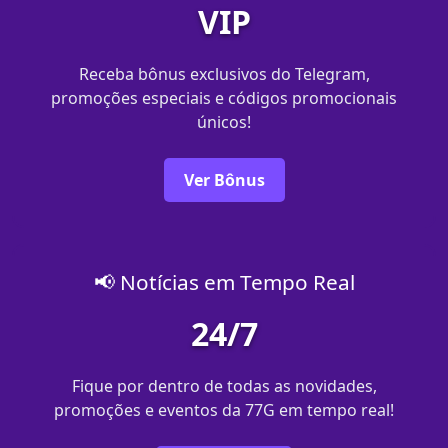
VIP
Receba bônus exclusivos do Telegram,
promoções especiais e códigos promocionais
únicos!
Ver Bônus
📢 Notícias em Tempo Real
24/7
Fique por dentro de todas as novidades,
promoções e eventos da 77G em tempo real!