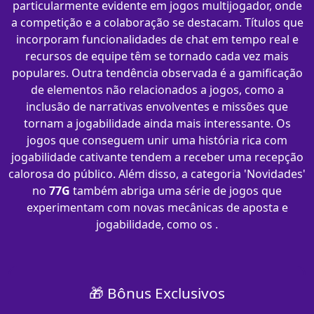
particularmente evidente em jogos multijogador, onde
a competição e a colaboração se destacam. Títulos que
incorporam funcionalidades de chat em tempo real e
recursos de equipe têm se tornado cada vez mais
populares. Outra tendência observada é a gamificação
de elementos não relacionados a jogos, como a
inclusão de narrativas envolventes e missões que
tornam a jogabilidade ainda mais interessante. Os
jogos que conseguem unir uma história rica com
jogabilidade cativante tendem a receber uma recepção
calorosa do público. Além disso, a categoria 'Novidades'
no
77G
também abriga uma série de jogos que
experimentam com novas mecânicas de aposta e
jogabilidade, como os .
🎁 Bônus Exclusivos