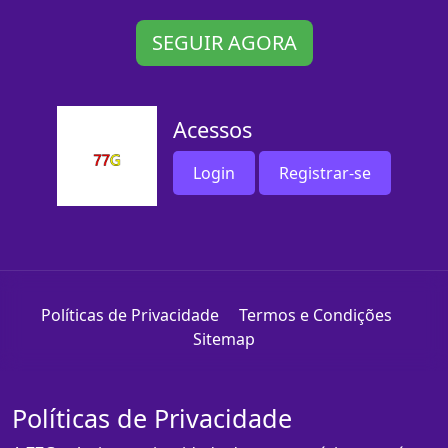
SEGUIR AGORA
Acessos
Login
Registrar-se
Políticas de Privacidade
Termos e Condições
Sitemap
Políticas de Privacidade