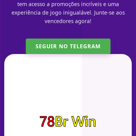
tem acesso a promoções incríveis e uma
experiência de jogo inigualável. Junte-se aos
vencedores agora!
SEGUIR NO TELEGRAM