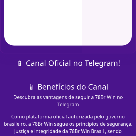
📱 Canal Oficial no Telegram!
📱 Benefícios do Canal
Descubra as vantagens de seguir a 78Br Win no
Telegram
Como plataforma oficial autorizada pelo governo
brasileiro, a 78Br Win segue os princípios de segurança,
justiça e integridade da 78Br Win Brasil , sendo