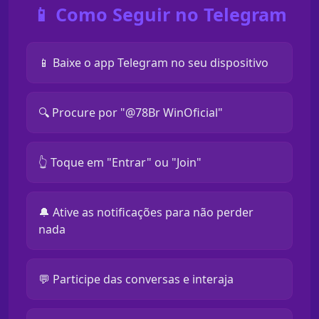
📱 Como Seguir no Telegram
📱 Baixe o app Telegram no seu dispositivo
🔍 Procure por "@78Br WinOficial"
👆 Toque em "Entrar" ou "Join"
🔔 Ative as notificações para não perder
nada
💬 Participe das conversas e interaja