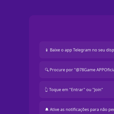
📱 Baixe o app Telegram no seu disp
🔍 Procure por "@78Game APPOficia
👆 Toque em "Entrar" ou "Join"
🔔 Ative as notificações para não p