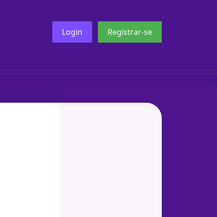
Login
Registrar-se