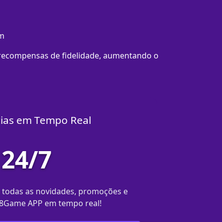
am
 recompensas de fidelidade, aumentando o
cias em Tempo Real
24/7
e todas as novidades, promoções e
78Game APP em tempo real!