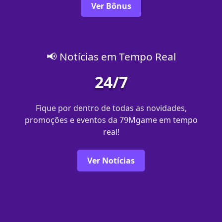
Ver Bônus
📢 Notícias em Tempo Real
24/7
Fique por dentro de todas as novidades,
promoções e eventos da 79Mgame em tempo
real!
Ver Notícias