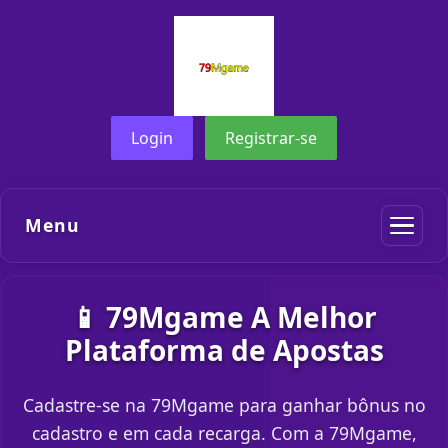
Login
Registrar-se
Menu
📱 79Mgame A Melhor
Plataforma de Apostas
Cadastre-se na 79Mgame para ganhar bônus no
cadastro e em cada recarga. Com a 79Mgame,