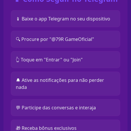
📱 Baixe o app Telegram no seu dispositivo
🔍 Procure por "@79R GameOficial"
👆 Toque em "Entrar" ou "Join"
🔔 Ative as notificações para não perder
nada
💬 Participe das conversas e interaja
🎁 Receba bônus exclusivos