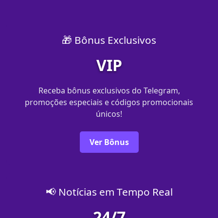
🎁 Bônus Exclusivos
VIP
Receba bônus exclusivos do Telegram,
promoções especiais e códigos promocionais
únicos!
Ver Bônus
📢 Notícias em Tempo Real
24/7