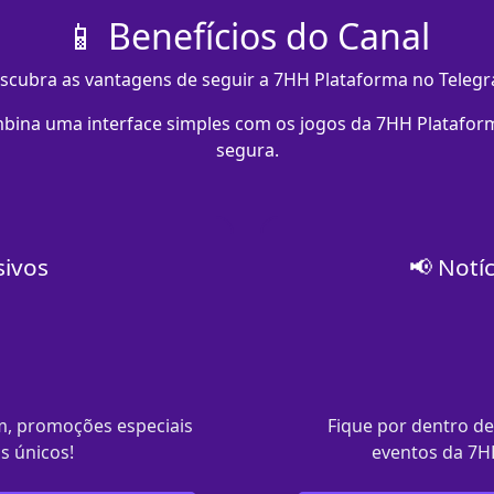
📱 Benefícios do Canal
scubra as vantagens de seguir a 7HH Plataforma no Teleg
bina uma interface simples com os jogos da 7HH Plataform
segura.
sivos
📢 Notí
m, promoções especiais
Fique por dentro d
s únicos!
eventos da 7H