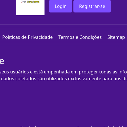
Login
Registrar-se
Políticas de Privacidade
Termos e Condições
Sitemap
de
e seus usuários e está empenhada em proteger todas as inf
dados coletados são utilizados exclusivamente para fins d