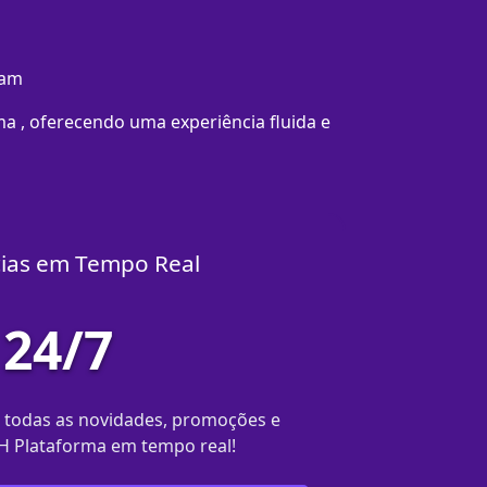
ram
a , oferecendo uma experiência fluida e
cias em Tempo Real
24/7
e todas as novidades, promoções e
H Plataforma em tempo real!