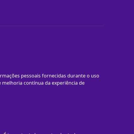
ormações pessoais fornecidas durante o uso
e melhoria contínua da experiência de