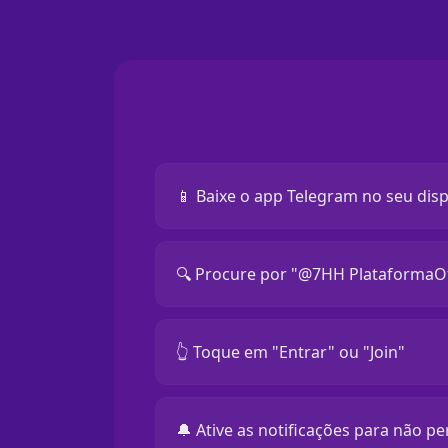
📱 Baixe o app Telegram no seu disp
🔍 Procure por "@7HH PlataformaOf
👆 Toque em "Entrar" ou "Join"
🔔 Ative as notificações para não p