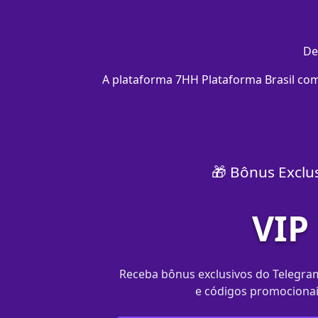
De
A plataforma 7HH Plataforma Brasil com
🎁 Bônus Exclu
VIP
Receba bônus exclusivos do Telegra
e códigos promocionai