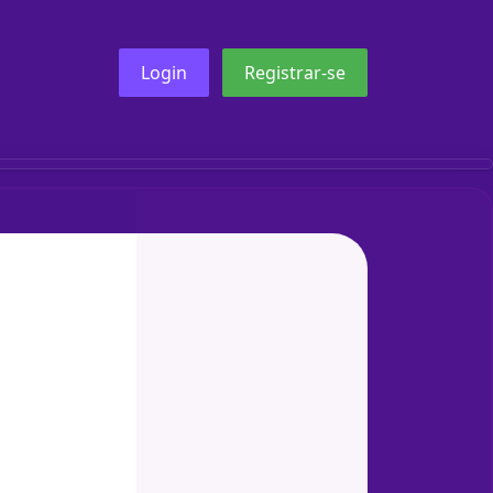
Login
Registrar-se