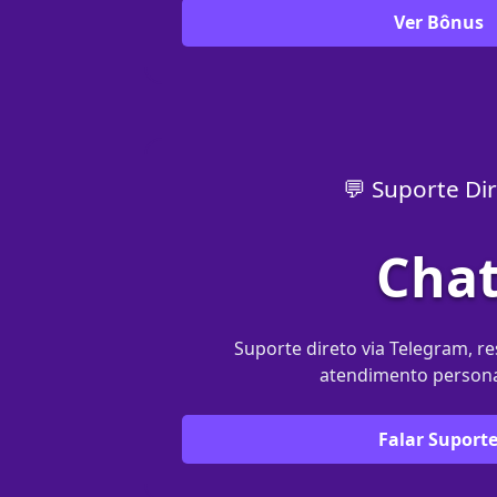
Ver Bônus
💬 Suporte Di
Cha
Suporte direto via Telegram, r
atendimento persona
Falar Suport