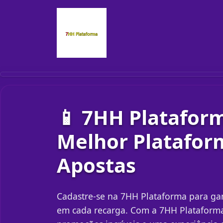
📱 7HH Platafor
Melhor Platafor
Apostas
Cadastre-se na 7HH Plataforma para ga
em cada recarga. Com a 7HH Plataforma