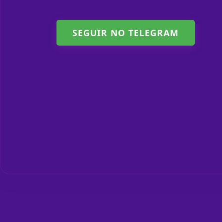
SEGUIR NO TELEGRAM