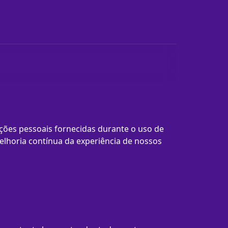
ções pessoais fornecidas durante o uso de
elhoria contínua da experiência de nossos