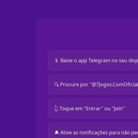
📱 Baixe o app Telegram no seu disp
🔍 Procure por "@7Jogos.ComOficial
👆 Toque em "Entrar" ou "Join"
🔔 Ative as notificações para não p