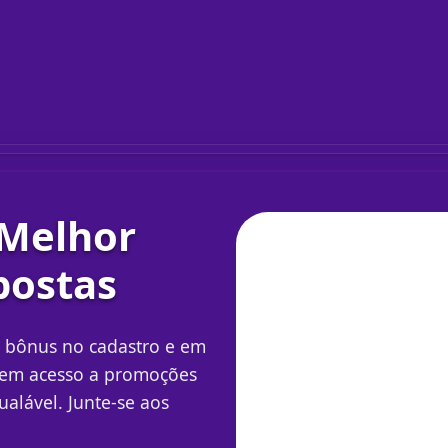
 Melhor
postas
 bônus no cadastro e em
tem acesso a promoções
ualável. Junte-se aos