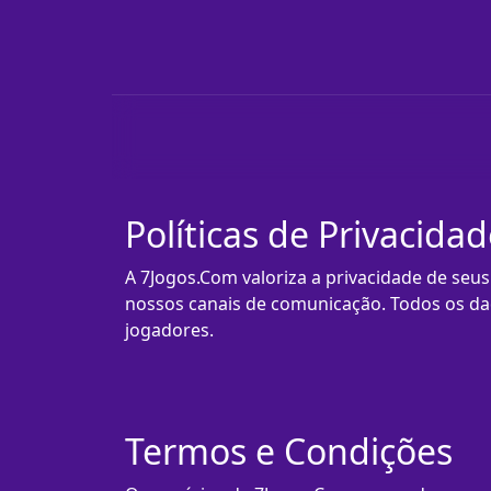
Políticas de Privacida
A 7Jogos.Com valoriza a privacidade de seu
nossos canais de comunicação. Todos os dad
jogadores.
Termos e Condições