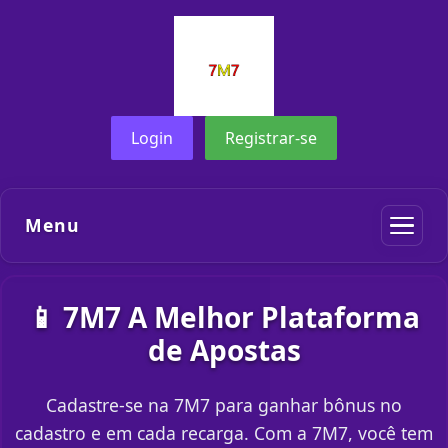
Login
Registrar-se
Menu
📱 7M7 A Melhor Plataforma
de Apostas
Cadastre-se na 7M7 para ganhar bônus no
cadastro e em cada recarga. Com a 7M7, você tem